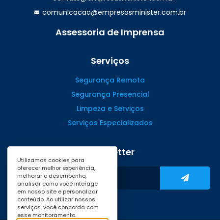
comunicacao@empresasminister.com.br
Assessoria de Imprensa
(47) 99988.4642
Serviços
Segurança Remota
Segurança Presencial
Limpeza e Serviços
Serviços Especializados
Newsletter
Utilizamos cookies para
oferecer melhor experiência,
melhorar o desempenho,
analisar como você interage
em nosso site e personalizar
conteúdo. Ao utilizar nossos
serviços, você concorda com
esse monitoramento.