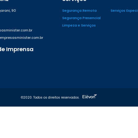
arani, 90
Segurança Remota
Serviços Espec
Segurança Presencial
Limpeza e Serviços
asminister.com.br
presasminister.com.br
de Imprensa
42
©2020. Todos os direitos reservados.