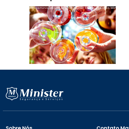
contato@empresasminister.com.br
47. 3349 6636
Filiais Minister
Sobre Nós
Contato Mat