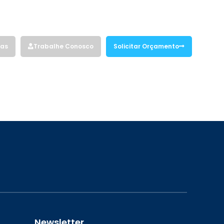
Siga nossas redes sociais:
vas
Trabalhe Conosco
Solicitar Orçamento
Newsletter