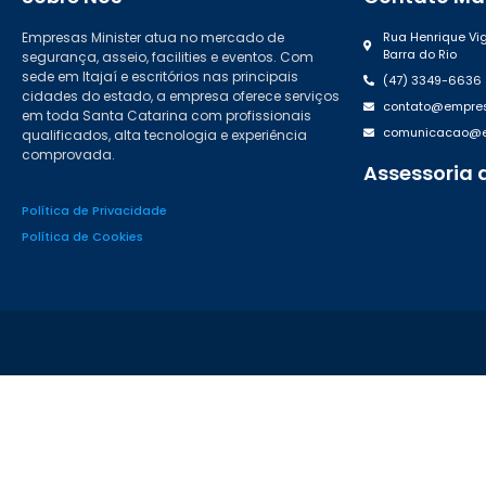
Empresas Minister atua no mercado de
Rua Henrique Vig
Barra do Rio
segurança, asseio, facilities e eventos. Com
sede em Itajaí e escritórios nas principais
(47) 3349-6636
cidades do estado, a empresa oferece serviços
contato@empres
em toda Santa Catarina com profissionais
comunicacao@em
qualificados, alta tecnologia e experiência
comprovada.
Assessoria 
(47) 99988.46
Política de Privacidade
Política de Cookies