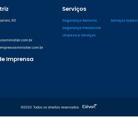
riz
Serviços
arani, 90
Segurança Remota
Serviços Espec
Segurança Presencial
Limpeza e Serviços
asminister.com.br
presasminister.com.br
de Imprensa
42
©2020. Todos os direitos reservados.