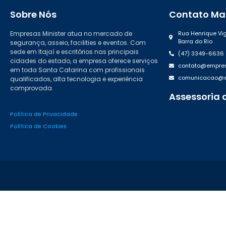
Sobre Nós
Contato Mat
Empresas Minister atua no mercado de
Rua Henrique Vig
Barra do Rio
segurança, asseio, facilities e eventos. Com
sede em Itajaí e escritórios nas principais
(47) 3349-6636
cidades do estado, a empresa oferece serviços
contato@empres
em toda Santa Catarina com profissionais
comunicacao@em
qualificados, alta tecnologia e experiência
comprovada.
Assessoria 
(47) 99988.46
Política de Privacidade
Política de Cookies