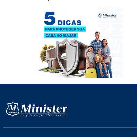
contato@empresasminister.com.br
47. 3349 6636
Filiais Minister