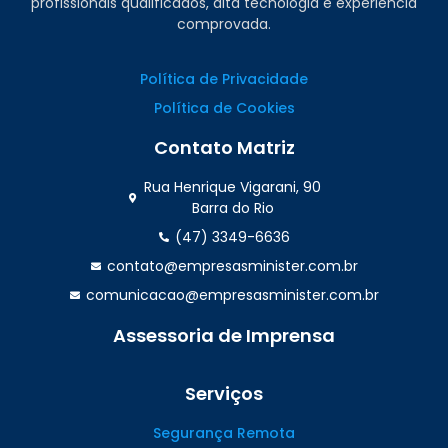
profissionais qualificados, alta tecnologia e experiência
comprovada.
Política de Privacidade
Política de Cookies
Contato Matriz
Rua Henrique Vigarani, 90
Barra do Rio
(47) 3349-6636
contato@empresasminister.com.br
comunicacao@empresasminister.com.br
Assessoria de Imprensa
(47) 99988.4642
Serviços
Segurança Remota