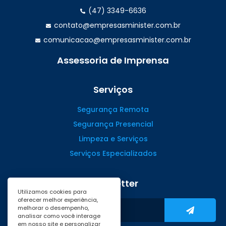
(47) 3349-6636
contato@empresasminister.com.br
comunicacao@empresasminister.com.br
Assessoria de Imprensa
(47) 99988.4642
Serviços
Segurança Remota
Segurança Presencial
Limpeza e Serviços
Serviços Especializados
Newsletter
Utilizamos cookies para
oferecer melhor experiência,
melhorar o desempenho,
analisar como você interage
em nosso site e personalizar