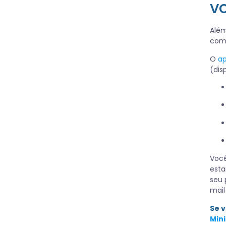
v
Além
com 
O
ap
(dis
Você
esta
seu 
mai
Se 
Mini