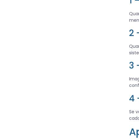
1 
Quan
meno
2 
Quan
sist
3 
Imag
conf
4 
Se v
cada
A