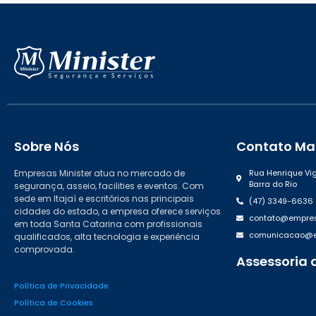
Sobre Nós
Contato Mat
Empresas Minister atua no mercado de
Rua Henrique Vig
Barra do Rio
segurança, asseio, facilities e eventos. Com
sede em Itajaí e escritórios nas principais
(47) 3349-6636
cidades do estado, a empresa oferece serviços
contato@empres
em toda Santa Catarina com profissionais
comunicacao@em
qualificados, alta tecnologia e experiência
comprovada.
Assessoria 
(47) 99988.46
Política de Privacidade
Política de Cookies