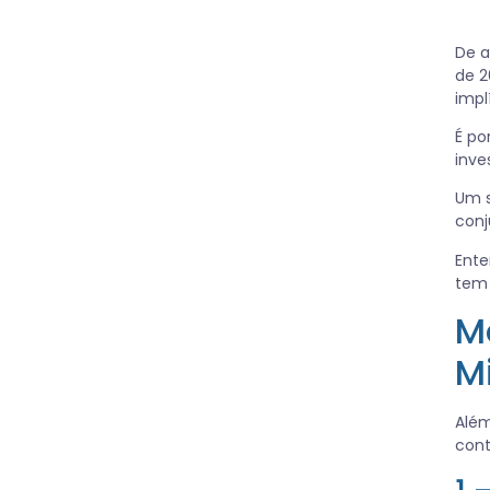
De a
de 2
impl
É po
inve
Um s
conj
Ente
tem 
M
M
Além
cont