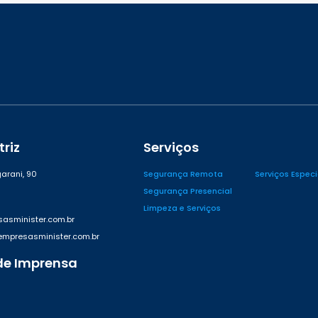
riz
Serviços
arani, 90
Segurança Remota
Serviços Espec
Segurança Presencial
Limpeza e Serviços
asminister.com.br
presasminister.com.br
de Imprensa
42