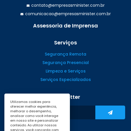
contato@empresasminister.com.br
comunicacao@empresasminister.com.br
Assessoria de Imprensa
(47) 99988.4642
Serviços
Segurança Remota
Segurança Presencial
Limpeza e Serviços
Serviços Especializados
Newsletter
Utilizamos cookies para
oferecer melhor experiência,
melhorar o desempenho,
analisar como você interage
em nosso site e personalizar
conteúdo. Ao utilizar nossos
serviços, você concorda com