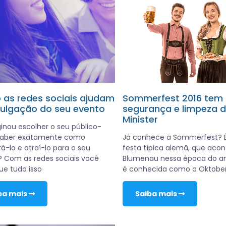
as redes sociais ajudam
Sommerfest 2016 tem
vulgação do seu evento
segurança e limpeza 
Minister
inou escolher o seu público-
 saber exatamente como
Já conhece a Sommerfest? 
á-lo e atraí-lo para o seu
festa típica alemã, que aco
 Com as redes sociais você
Blumenau nessa época do ano
e tudo isso
é conhecida como a Oktober
ba mais
Saiba mais