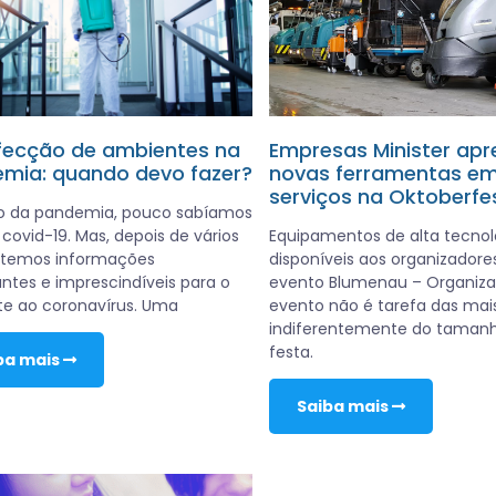
fecção de ambientes na
Empresas Minister apr
mia: quando devo fazer?
novas ferramentas e
serviços na Oktoberfe
io da pandemia, pouco sabíamos
 covid-19. Mas, depois de vários
Equipamentos de alta tecnol
 temos informações
disponíveis aos organizadore
ntes e imprescindíveis para o
evento Blumenau – Organiz
e ao coronavírus. Uma
evento não é tarefa das mais
indiferentemente do taman
festa.
ba mais
Saiba mais