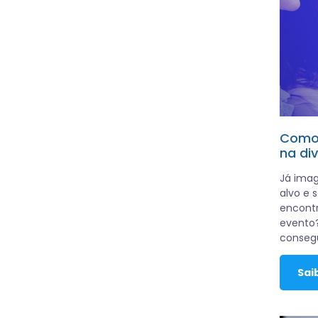
Como 
na di
Já imag
alvo e
encontr
evento?
consegu
Sai