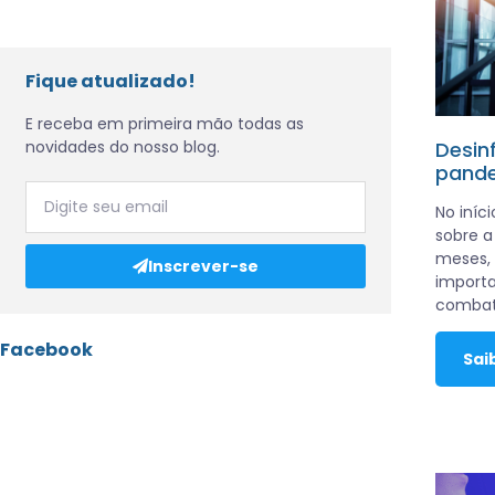
Fique atualizado!
E receba em primeira mão todas as
novidades do nosso blog.
Desin
pande
No iníc
sobre a
meses,
Inscrever-se
importa
combat
Facebook
Sai