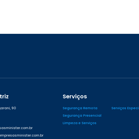
riz
Serviços
arani, 90
Segurança Remota
Serviços Espec
Segurança Presencial
Limpeza e Serviços
asminister.com.br
presasminister.com.br