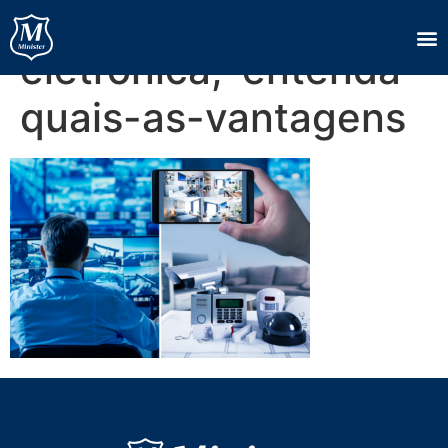
CFTV-e-seguranca-
eletronica,-entenda-
quais-as-vantagens