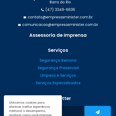
Barra do Rio
(47) 3349-6636
contato@empresasminister.com.br
comunicacao@empresasminister.com.br
Assessoria de Imprensa
(47) 99988.4642
Serviços
Segurança Remota
Segurança Presencial
Limpeza e Serviços
Serviços Especializados
Newsletter
Utilizamos cookies para
oferecer melhor experiência,
melhorar o desempenho,
analisar como você interage