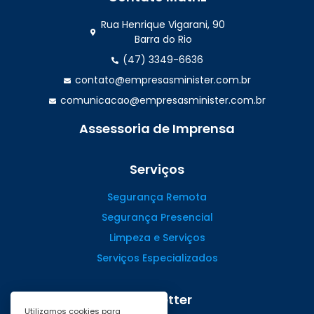
Rua Henrique Vigarani, 90
Barra do Rio
(47) 3349-6636
contato@empresasminister.com.br
comunicacao@empresasminister.com.br
Assessoria de Imprensa
(47) 99988.4642
Serviços
Segurança Remota
Segurança Presencial
Limpeza e Serviços
Serviços Especializados
Newsletter
Utilizamos cookies para