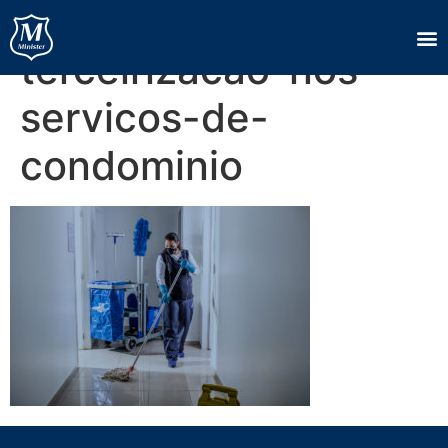
como-funciona-a-
terceirizacao-nos-
servicos-de-
condominio