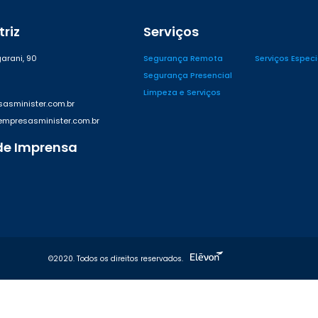
riz
Serviços
arani, 90
Segurança Remota
Serviços Espec
Segurança Presencial
Limpeza e Serviços
asminister.com.br
presasminister.com.br
de Imprensa
42
©2020. Todos os direitos reservados.