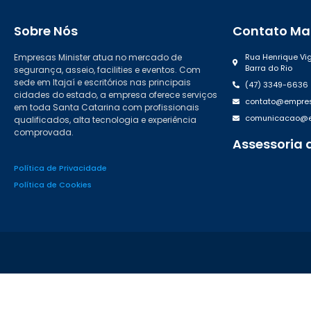
Sobre Nós
Contato Mat
Empresas Minister atua no mercado de
Rua Henrique Vig
Barra do Rio
segurança, asseio, facilities e eventos. Com
sede em Itajaí e escritórios nas principais
(47) 3349-6636
cidades do estado, a empresa oferece serviços
contato@empres
em toda Santa Catarina com profissionais
comunicacao@em
qualificados, alta tecnologia e experiência
comprovada.
Assessoria 
(47) 99988.46
Política de Privacidade
Política de Cookies