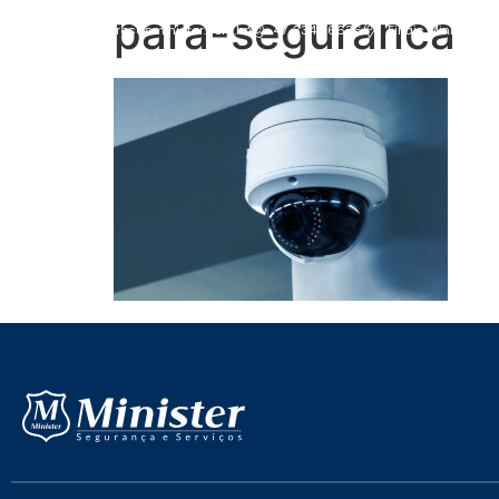
para-seguranca
contato@empresasminister.com.br
47. 3349 6636
Filiais Minister