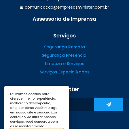
comunicacao@empresasminister.com.br
Assessoria de Imprensa
(47) 99988.4642
Serviços
Segurança Remota
Segurança Presencial
Limpeza e Serviços
Serviços Especializados
Newsletter
Utilizamos cookies para
oferecer melhor experiência,
melhorar o desempenho,
analisar como você interage
em nosso site e personalizar
conteúdo. Ao utilizar nossos
serviços, você concorda com
esse monitoramento.