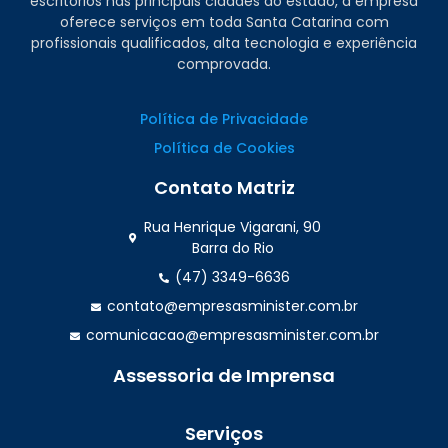
escritórios nas principais cidades do estado, a empresa
oferece serviços em toda Santa Catarina com
profissionais qualificados, alta tecnologia e experiência
comprovada.
Política de Privacidade
Política de Cookies
Contato Matriz
Rua Henrique Vigarani, 90
Barra do Rio
(47) 3349-6636
contato@empresasminister.com.br
comunicacao@empresasminister.com.br
Assessoria de Imprensa
(47) 99988.4642
Serviços