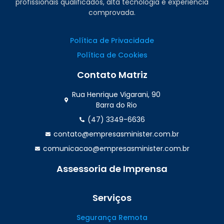
profissionais qualificados, alta tecnologia e experiência
comprovada.
Política de Privacidade
Política de Cookies
Contato Matriz
Rua Henrique Vigarani, 90
Barra do Rio
(47) 3349-6636
contato@empresasminister.com.br
comunicacao@empresasminister.com.br
Assessoria de Imprensa
(47) 99988.4642
Serviços
Segurança Remota