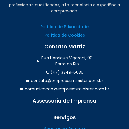
profissionais qualificados, alta tecnologia e experiência
comprovada.
Política de Privacidade
Política de Cookies
Contato Matriz
Rua Henrique Vigarani, 90
Barra do Rio
(47) 3349-6636
contato@empresasminister.com.br
comunicacao@empresasminister.com.br
Assessoria de Imprensa
(47) 99988.4642
Serviços
Segurança Remota