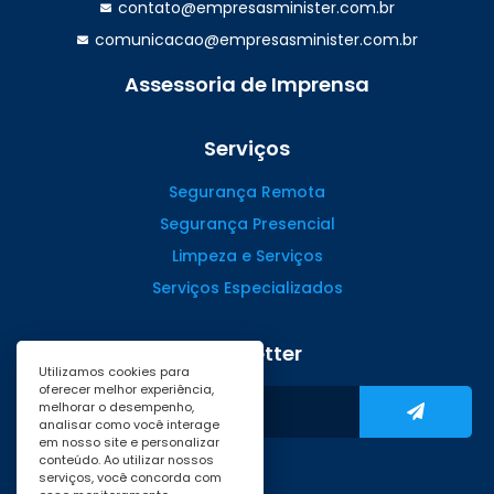
contato@empresasminister.com.br
comunicacao@empresasminister.com.br
Assessoria de Imprensa
(47) 99988.4642
Serviços
Segurança Remota
Segurança Presencial
Limpeza e Serviços
Serviços Especializados
Newsletter
Utilizamos cookies para
oferecer melhor experiência,
melhorar o desempenho,
analisar como você interage
em nosso site e personalizar
conteúdo. Ao utilizar nossos
serviços, você concorda com