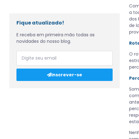
Com 
a to
dos 
Fique atualizado!
de l
prov
E receba em primeira mão todas as
novidades do nosso blog.
Rote
O ro
estr
perc
Inscrever-se
Per
Some
como
ante
perc
resp
esta
Nenh