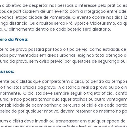
o objetivo de despertar nas pessoas o interesse pela prática e
dos de participarem de um evento com a integração entre atleta
Rochas, etapa cidade de Pomerode. O evento ocorre nos dias 1
onga distância. Os circuitos serão Pró, Sport e Cicloturismo, 
a. O alinhamento dentro de cada bateria será aleatório.
iro da Prova:
teiro de prova passará por todo o tipo de via, como estradas de te
adas pavimentadas em áreas urbanas, exigindo total atenção do
urso da prova, sem aviso prévio, por questões de segurança ou 
cursos:
nte os ciclistas que completarem o circuito dentro do tempo 
 finalistas oficiais da prova. A distância real da prova ou do c
riormente. O ciclista deve sempre seguir o trajeto oficial, con
urso, e não poderá tomar quaisquer atalhos ou outra vantage
onsabilidade de acompanhar o percurso oficial é de cada partic
belecido por qualquer motivo, devem retornar ao mesmo no po
um ciclista deve invadir ou transpassar em qualquer época do 