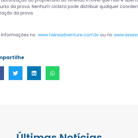
autorização do proprietário do referido imóvel que não é abert
urso da prova. Nenhum ciclista pode distribuir qualquer coorde
ização da prova.
s informações no
www.twinsadventure.com.br
ou no
www.asses
partilhe
Últimas Notícias