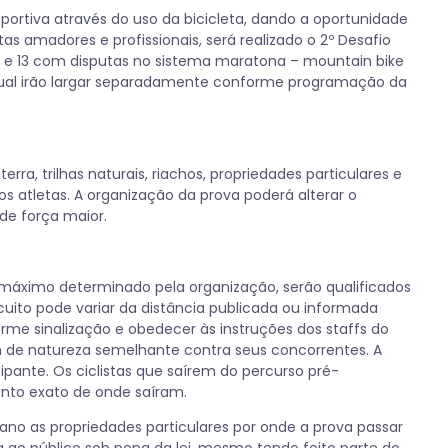
sportiva através do uso da bicicleta, dando a oportunidade
s amadores e profissionais, será realizado o 2º Desafio
2 e 13 com disputas no sistema maratona – mountain bike
da qual irão largar separadamente conforme programação da
rra, trilhas naturais, riachos, propriedades particulares e
s atletas. A organização da prova poderá alterar o
de força maior.
máximo determinado pela organização, serão qualificados
ircuito pode variar da distância publicada ou informada
forme sinalização e obedecer às instruções dos staffs do
m de natureza semelhante contra seus concorrentes. A
ipante. Os ciclistas que saírem do percurso pré-
nto exato de onde saíram.
ano as propriedades particulares por onde a prova passar