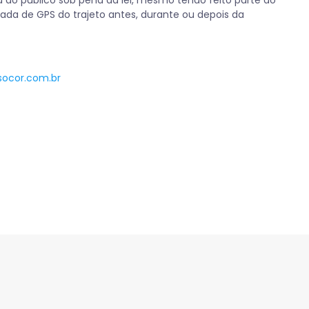
a ao público sob pena da lei, mesmo tendo feito parte do
nada de GPS do trajeto antes, durante ou depois da
socor.com.br