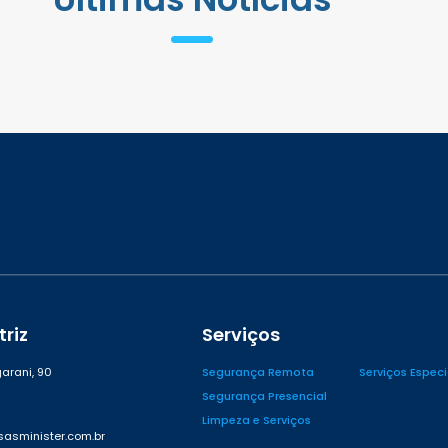
riz
Serviços
arani, 90
Segurança Remota
Serviços Espec
Segurança Presencial
Limpeza e Serviços
asminister.com.br