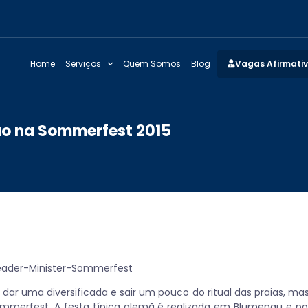
Home
Serviços
Quem Somos
Blog
Vagas Afirmati
ão na Sommerfest 2015
 dar uma diversificada e sair um pouco do ritual das praias, ma
mmerfest. A festa típica alemã é realizada em Blumenau e po