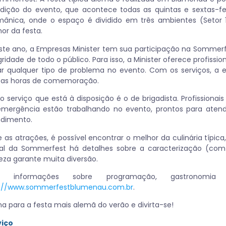
dição do evento, que acontece todas as quintas e sextas-feir
ânica, onde o espaço é dividido em três ambientes (Setor 1
or da festa.
ste ano, a Empresas Minister tem sua participação na Sommer
gridade de todo o público. Para isso, a Minister oferece profissi
ar qualquer tipo de problema no evento. Com os serviços, a 
tas horas de comemoração.
o serviço que está à disposição é o de brigadista. Profissionai
mergência estão trabalhando no evento, prontos para atend
ndimento.
e as atrações, é possível encontrar o melhor da culinária típica
ial da Sommerfest há detalhes sobre a caracterização (com
eza garante muita diversão.
s informações sobre programação, gastronomi
p://www.sommerfestblumenau.com.br
.
a para a festa mais alemã do verão e divirta-se!
viço