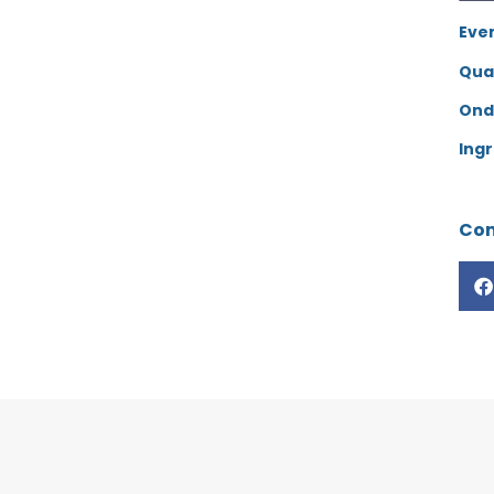
Eve
Qua
Ond
Ingr
Com