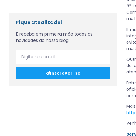
9ª e
Germ
melh
Fique atualizado!
E ne
E receba em primeira mão todas as
inte
novidades do nosso blog.
evit
mui
Outr
de e
ate
Inscrever-se
Entr
ofic
cert
Mai
htt
Venh
Ser