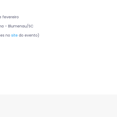
e fevereiro
elha – Blumenau/SC
ções no
site
do evento)