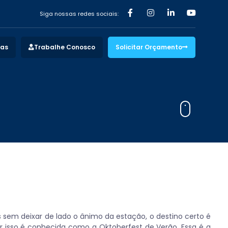
Siga nossas redes sociais:
vas
Trabalhe Conosco
Solicitar Orçamento
s sem deixar de lado o ânimo da estação, o destino certo é
r isso é conhecida como a Oktoberfest de Verão. Essa é a