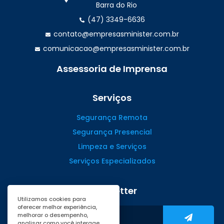
Barra do Rio
(47) 3349-6636
contato@empresasminister.com.br
comunicacao@empresasminister.com.br
Assessoria de Imprensa
(47) 99988.4642
Serviços
Segurança Remota
Segurança Presencial
Limpeza e Serviços
Serviços Especializados
Newsletter
Utilizamos cookies para
oferecer melhor experiência,
melhorar o desempenho,
analisar como você interage