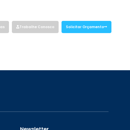
Siga nossas redes sociais:
vas
Trabalhe Conosco
Solicitar Orçamento
Newsletter