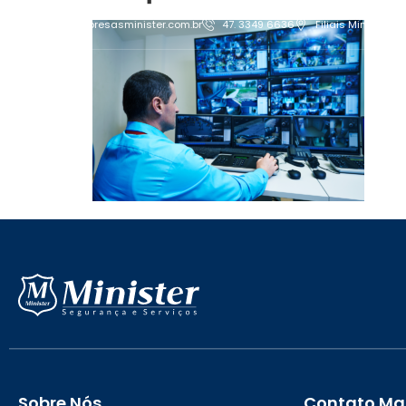
contato@empresasminister.com.br
47. 3349 6636
Filiais Minister
Sobre Nós
Contato Mat