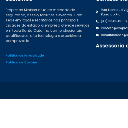
Empresas Minister atua no mercado de
Rua Henrique Vig
Barra do Rio
segurança, asseio, facilities e eventos. Com
sede em Itajaí e escritórios nas principais
(47) 3349-6636
cidades do estado, a empresa oferece serviços
contato@empres
em toda Santa Catarina com profissionais
comunicacao@em
qualificados, alta tecnologia e experiência
comprovada.
Assessoria 
(47) 99988.46
Política de Privacidade
Política de Cookies