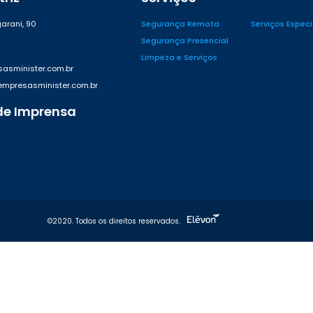
arani, 90
Segurança Remota
Serviços Espec
Segurança Presencial
Limpeza e Serviços
asminister.com.br
presasminister.com.br
de Imprensa
42
©2020. Todos os direitos reservados.