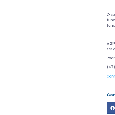
O se
func
func
A 31
ser 
Rodr
(47
com
Com