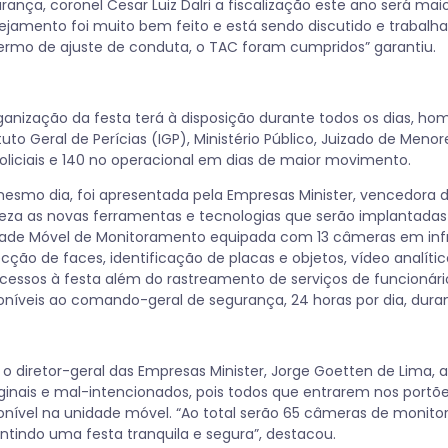
rança, coronel Cesar Luiz Dalri a fiscalização este ano será mai
ejamento foi muito bem feito e está sendo discutido e trabalh
ermo de ajuste de conduta, o TAC foram cumpridos” garantiu.
ganização da festa terá à disposição durante todos os dias, home
ituto Geral de Perícias (IGP), Ministério Público, Juizado de Meno
oliciais e 140 no operacional em dias de maior movimento.
esmo dia, foi apresentada pela Empresas Minister, vencedora d
eza as novas ferramentas e tecnologias que serão implantadas 
ade Móvel de Monitoramento equipada com 13 câmeras em inf
cção de faces, identificação de placas e objetos, vídeo analí
cessos à festa além do rastreamento de serviços de funcionár
oníveis ao comando-geral de segurança, 24 horas por dia, duran
 o diretor-geral das Empresas Minister, Jorge Goetten de Lima, 
inais e mal-intencionados, pois todos que entrarem nos portões
onível na unidade móvel. “Ao total serão 65 câmeras de monit
ntindo uma festa tranquila e segura”, destacou.