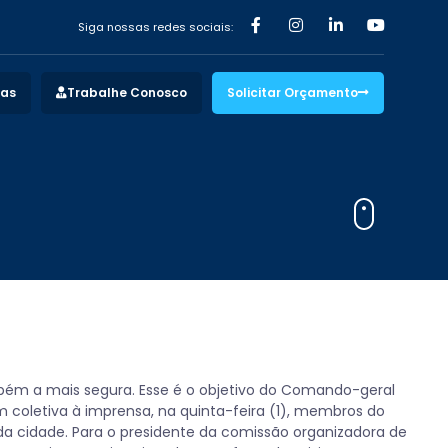
Siga nossas redes sociais:
vas
Trabalhe Conosco
Solicitar Orçamento
bém a mais segura. Esse é o objetivo do Comando-geral
coletiva à imprensa, na quinta-feira (1), membros do
 cidade. Para o presidente da comissão organizadora de