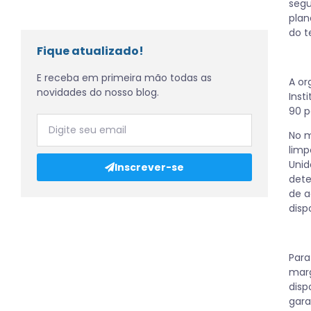
segu
plan
do t
Fique atualizado!
E receba em primeira mão todas as
A or
novidades do nosso blog.
Inst
90 p
No m
limp
Unid
Inscrever-se
dete
de a
disp
Para
marg
disp
gara