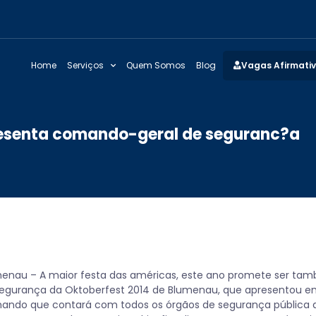
Home
Serviços
Quem Somos
Blog
Vagas Afirmati
resenta comando-geral de seguranc?a
enau – A maior festa das américas, este ano promete ser tam
egurança da Oktoberfest 2014 de Blumenau, que apresentou em 
ndo que contará com todos os órgãos de segurança pública da