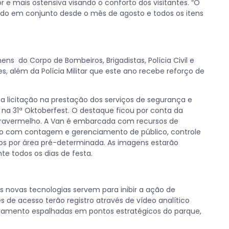
or e mais ostensiva visando o conforto dos visitantes. “O
ado em conjunto desde o mês de agosto e todos os itens
ns do Corpo de Bombeiros, Brigadistas, Polícia Civil e
res, além da Polícia Militar que este ano recebe reforço de
a licitação na prestação dos serviços de segurança e
na 31ª Oktoberfest. O destaque ficou por conta da
ravermelho. A Van é embarcada com recursos de
tico com contagem e gerenciamento de público, controle
ios por área pré-determinada. As imagens estarão
te todos os dias de festa.
as novas tecnologias servem para inibir a ação de
 de acesso terão registro através de vídeo analítico
oramento espalhadas em pontos estratégicos do parque,