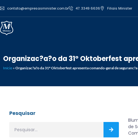
contato@empresasminister.com.br
47. 3349 6636
Filiais Minister
Organizac?a?o da 31º Oktoberfest ap
Início
»
Organizac?a?o da 31º Oktoberfest apresenta comando-geral de seguranc?a
Pesquisar
Blum
de S
Coma