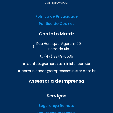
comprovada.
Política de Privacidade
Política de Cookies
Contato Matriz
Rua Henrique Vigarani, 90
Barra do Rio
(47) 3349-6636
contato@empresasminister.com.br
comunicacao@empresasminister.com.br
Assessoria de Imprensa
(47) 99988.4642
Serviços
Segurança Remota
Segurança Presencial