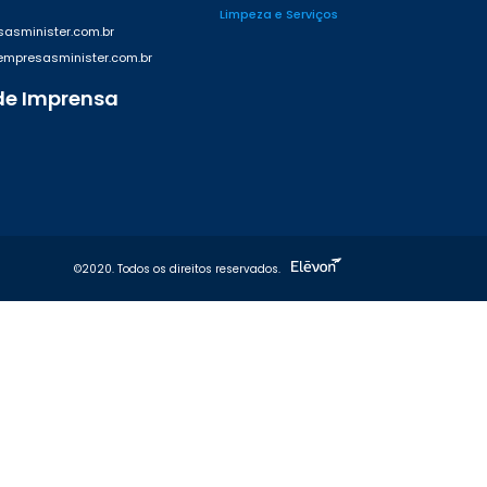
Limpeza e Serviços
asminister.com.br
presasminister.com.br
de Imprensa
42
©2020. Todos os direitos reservados.