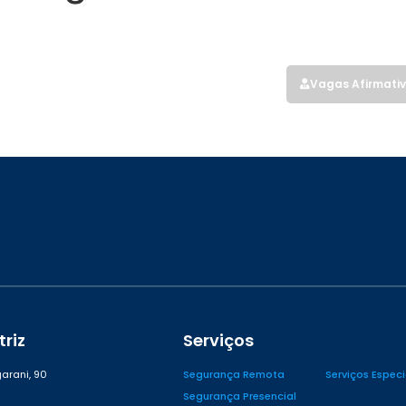
Home
Serviços
Quem Somos
Blog
Vagas Afirmati
riz
Serviços
arani, 90
Segurança Remota
Serviços Espec
Segurança Presencial