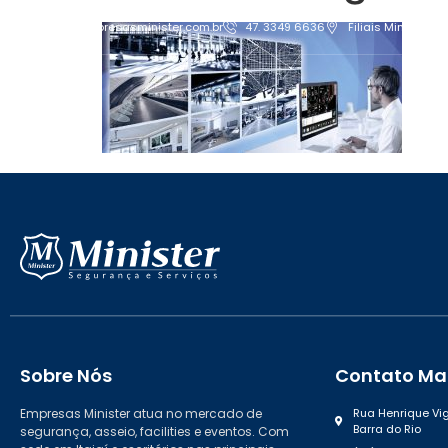
contato@empresasminister.com.br
47. 3349 6636
Filiais Minister
Sobre Nós
Contato Mat
Empresas Minister atua no mercado de
Rua Henrique Vig
Barra do Rio
segurança, asseio, facilities e eventos. Com