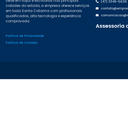
sede em Itajaí e escritórios nas principais
(47) 3349-6636
cidades do estado, a empresa oferece serviços
contato@empres
em toda Santa Catarina com profissionais
comunicacao@em
qualificados, alta tecnologia e experiência
comprovada.
Assessoria 
(47) 99988.46
Política de Privacidade
Política de Cookies