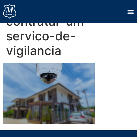
quanto-custa-para-
contratar-um-
servico-de-
vigilancia