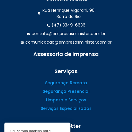
Rua Henrique Vigarani, 90
Barra do Rio
(47) 3349-6636
contato@empresasminister.com.br
comunicacao@empresasminister.com.br
Assessoria de Imprensa
(47) 99988.4642
Serviços
Segurança Remota
Segurança Presencial
Limpeza e Serviços
Serviços Especializados
Newsletter
Utilizamos cookies para