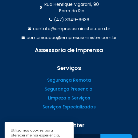
Rua Henrique Vigarani, 90
Barra do Rio
(47) 3349-6636
contato@empresasminister.com.br
comunicacao@empresasminister.com.br
Assessoria de Imprensa
(47) 99988.4642
Serviços
Segurança Remota
Segurança Presencial
Limpeza e Serviços
Serviços Especializados
Newsletter
Utilizamos cookies para
oferecer melhor experiência,