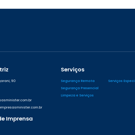
riz
Serviços
arani, 90
Segurança Remota
Serviços Espec
Segurança Presencial
Limpeza e Serviços
asminister.com.br
presasminister.com.br
de Imprensa
42