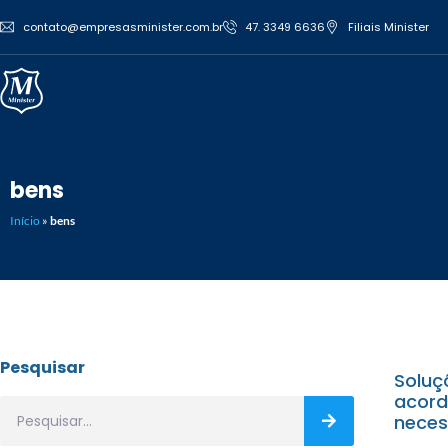
contato@empresasminister.com.br
47. 3349 6636
Filiais Minister
bens
Início
»
bens
Pesquisar
Soluç
acor
neces