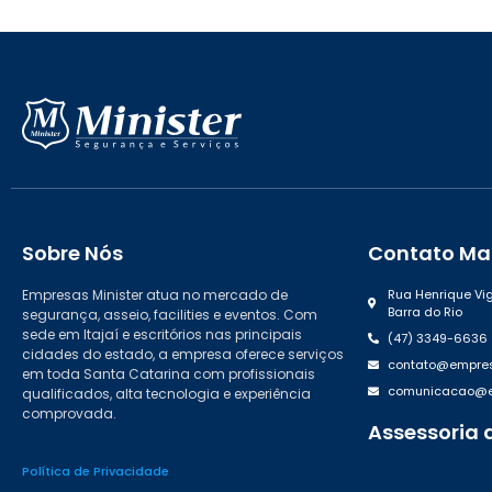
Sobre Nós
Contato Mat
Empresas Minister atua no mercado de
Rua Henrique Vig
Barra do Rio
segurança, asseio, facilities e eventos. Com
sede em Itajaí e escritórios nas principais
(47) 3349-6636
cidades do estado, a empresa oferece serviços
contato@empres
em toda Santa Catarina com profissionais
comunicacao@em
qualificados, alta tecnologia e experiência
comprovada.
Assessoria 
(47) 99988.46
Política de Privacidade