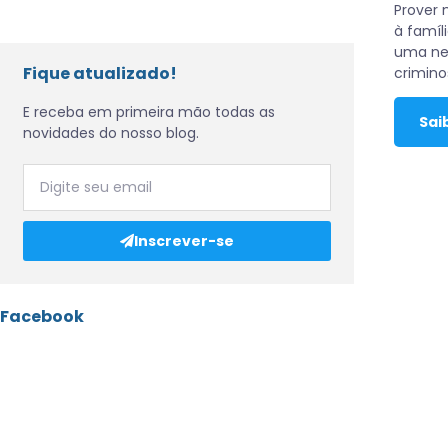
Prover 
à famíl
uma nec
Fique atualizado!
crimino
E receba em primeira mão todas as
Sai
novidades do nosso blog.
Inscrever-se
Facebook