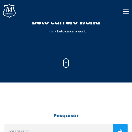
beto carrero world
Início
»
beto carrero world
Pesquisar