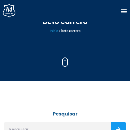
beto carrero
Início
»
beto carrero
Pesquisar