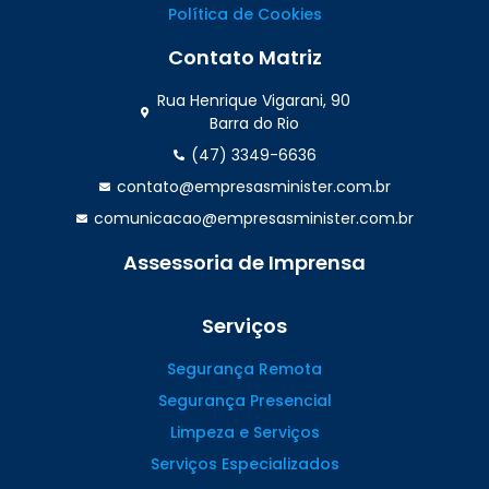
Política de Cookies
Contato Matriz
Rua Henrique Vigarani, 90
Barra do Rio
(47) 3349-6636
contato@empresasminister.com.br
comunicacao@empresasminister.com.br
Assessoria de Imprensa
(47) 99988.4642
Serviços
Segurança Remota
Segurança Presencial
Limpeza e Serviços
Serviços Especializados