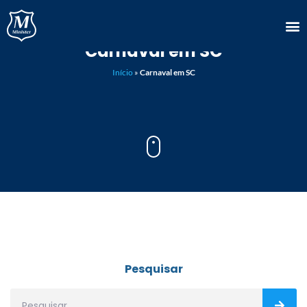
Carnaval em SC
Início
»
Carnaval em SC
Pesquisar