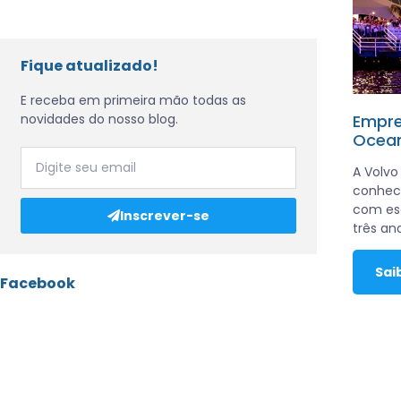
Fique atualizado!
E receba em primeira mão todas as
novidades do nosso blog.
Empre
Ocean
A Volvo
conhec
com esc
Inscrever-se
três an
Sai
Facebook