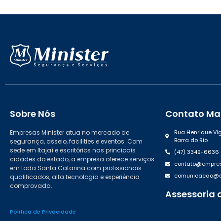
Sobre Nós
Contato Mat
Empresas Minister atua no mercado de
Rua Henrique Vig
Barra do Rio
segurança, asseio, facilities e eventos. Com
sede em Itajaí e escritórios nas principais
(47) 3349-6636
cidades do estado, a empresa oferece serviços
contato@empres
em toda Santa Catarina com profissionais
comunicacao@em
qualificados, alta tecnologia e experiência
comprovada.
Assessoria 
(47) 99988.46
Política de Privacidade