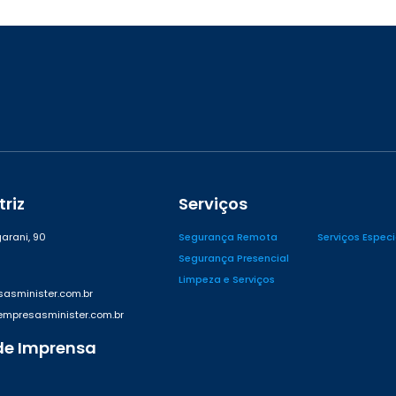
riz
Serviços
arani, 90
Segurança Remota
Serviços Espec
Segurança Presencial
Limpeza e Serviços
asminister.com.br
presasminister.com.br
de Imprensa
42