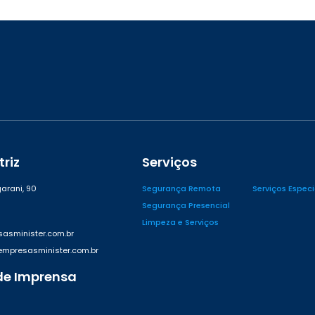
riz
Serviços
arani, 90
Segurança Remota
Serviços Espec
Segurança Presencial
Limpeza e Serviços
asminister.com.br
presasminister.com.br
de Imprensa
42