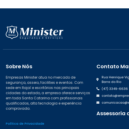
Sobre Nós
Contato Mat
Empresas Minister atua no mercado de
Rua Henrique Vig
Barra do Rio
segurança, asseio, facilities e eventos. Com
sede em Itajaí e escritórios nas principais
(47) 3349-6636
cidades do estado, a empresa oferece serviços
contato@empres
em toda Santa Catarina com profissionais
comunicacao@em
qualificados, alta tecnologia e experiência
comprovada.
Assessoria 
(47) 99988.46
Política de Privacidade