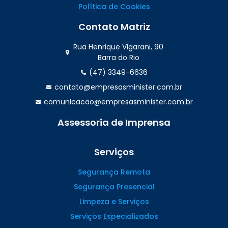
Política de Cookies
Contato Matriz
Rua Henrique Vigarani, 90
Barra do Rio
(47) 3349-6636
contato@empresasminister.com.br
comunicacao@empresasminister.com.br
Assessoria de Imprensa
(47) 99988.4642
Serviços
Segurança Remota
Segurança Presencial
Limpeza e Serviços
Serviços Especializados