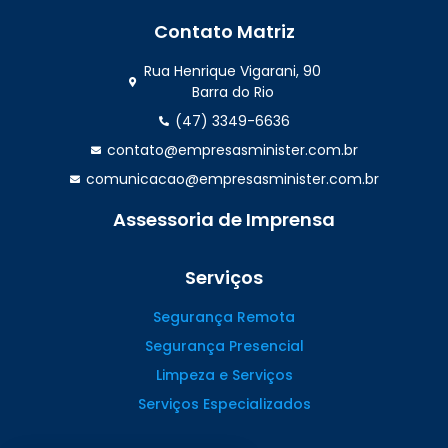
Contato Matriz
Rua Henrique Vigarani, 90
Barra do Rio
(47) 3349-6636
contato@empresasminister.com.br
comunicacao@empresasminister.com.br
Assessoria de Imprensa
(47) 99988.4642
Serviços
Segurança Remota
Segurança Presencial
Limpeza e Serviços
Serviços Especializados