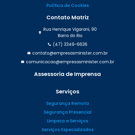
Política de Cookies
Contato Matriz
Rua Henrique Vigarani, 90
Barra do Rio
(47) 3349-6636
contato@empresasminister.com.br
comunicacao@empresasminister.com.br
Assessoria de Imprensa
(47) 99988.4642
Serviços
Segurança Remota
Segurança Presencial
Limpeza e Serviços
Serviços Especializados