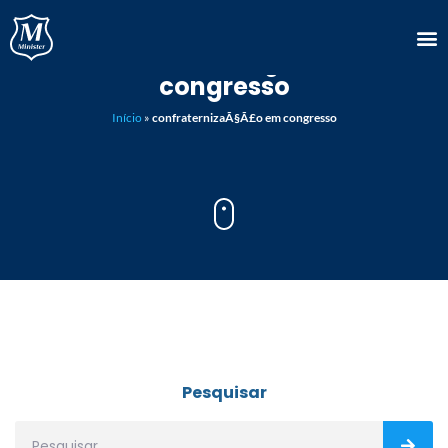
confraternizaÃ§Ã£o em
congresso
Início
»
confraternizaÃ§Ã£o em congresso
Pesquisar