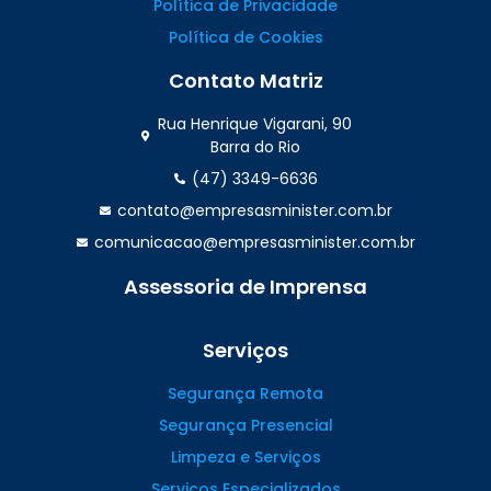
Política de Privacidade
Política de Cookies
Contato Matriz
Rua Henrique Vigarani, 90
Barra do Rio
(47) 3349-6636
contato@empresasminister.com.br
comunicacao@empresasminister.com.br
Assessoria de Imprensa
(47) 99988.4642
Serviços
Segurança Remota
Segurança Presencial
Limpeza e Serviços
Serviços Especializados