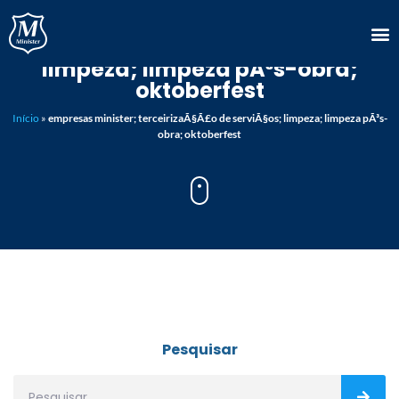
empresas minister;
terceirizaÃ§Ã£o de serviÃ§os;
limpeza; limpeza pÃ³s-obra;
oktoberfest
Início
»
empresas minister; terceirizaÃ§Ã£o de serviÃ§os; limpeza; limpeza pÃ³s-
obra; oktoberfest
Pesquisar