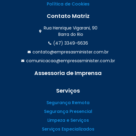
Política de Cookies
Contato Matriz
Rua Henrique Vigarani, 90
Barra do Rio
(47) 3349-6636
contato@empresasminister.com.br
comunicacao@empresasminister.com.br
Assessoria de Imprensa
(47) 99988.4642
Serviços
Segurança Remota
Segurança Presencial
Limpeza e Serviços
Serviços Especializados