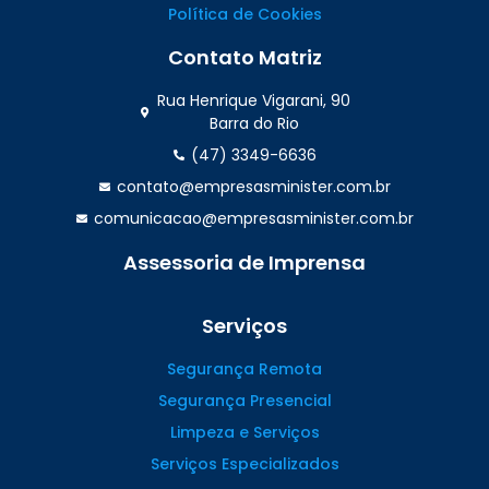
Política de Cookies
Contato Matriz
Rua Henrique Vigarani, 90
Barra do Rio
(47) 3349-6636
contato@empresasminister.com.br
comunicacao@empresasminister.com.br
Assessoria de Imprensa
(47) 99988.4642
Serviços
Segurança Remota
Segurança Presencial
Limpeza e Serviços
Serviços Especializados