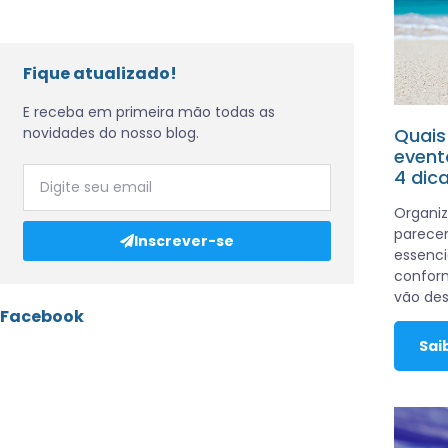
Fique atualizado!
E receba em primeira mão todas as
novidades do nosso blog.
Quais
event
4 dica
Organiz
parecer
Inscrever-se
essenci
conform
vão des
Facebook
Sai