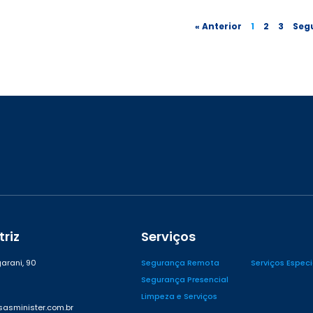
« Anterior
1
2
3
Segu
riz
Serviços
arani, 90
Segurança Remota
Serviços Espec
Segurança Presencial
Limpeza e Serviços
asminister.com.br