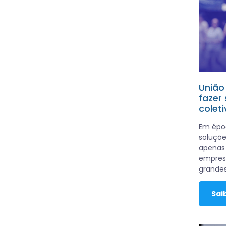
União 
fazer
coleti
Em épo
soluçõe
apenas 
empres
grandes
Sai