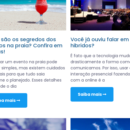
 são os segredos dos
Você já ouviu falar em
os na praia? Confira em
hibridos?
s!
É fato que a tecnologia mud
ar um evento na praia pode
drasticamente a forma com
 simples, mas existem cuidados
comunicamos. Por isso, usar 
ais para que tudo saia
interação presencial fazend
e o planejado. Esses detalhes
com a online é a
de o dia
Saiba mais
ba mais