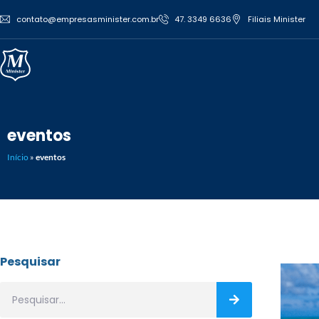
contato@empresasminister.com.br
47. 3349 6636
Filiais Minister
eventos
Início
»
eventos
Pesquisar