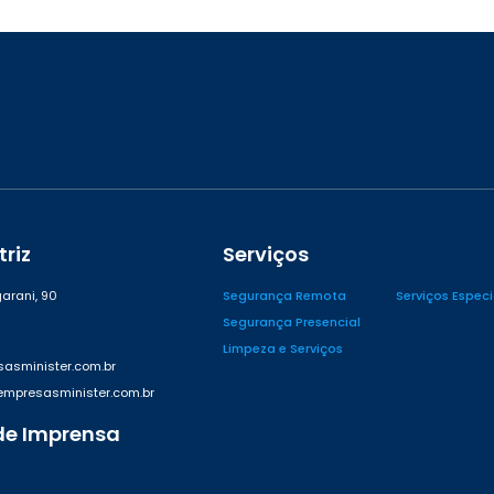
riz
Serviços
arani, 90
Segurança Remota
Serviços Espec
Segurança Presencial
Limpeza e Serviços
asminister.com.br
presasminister.com.br
de Imprensa
42