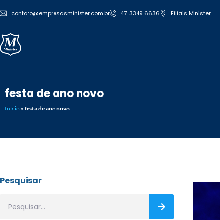
contato@empresasminister.com.br
47. 3349 6636
Filiais Minister
festa de ano novo
Início
»
festa de ano novo
Pesquisar