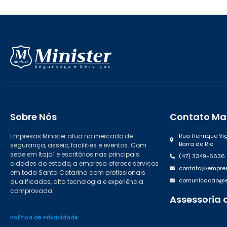
Sobre Nós
Contato Mat
Empresas Minister atua no mercado de
Rua Henrique Vig
Barra do Rio
segurança, asseio, facilities e eventos. Com
sede em Itajaí e escritórios nas principais
(47) 3349-6636
cidades do estado, a empresa oferece serviços
contato@empres
em toda Santa Catarina com profissionais
comunicacao@em
qualificados, alta tecnologia e experiência
comprovada.
Assessoria 
(47) 99988.46
Política de Privacidade