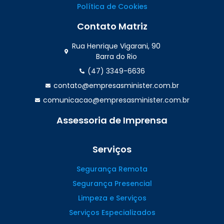
Política de Cookies
Contato Matriz
Rua Henrique Vigarani, 90
Barra do Rio
(47) 3349-6636
contato@empresasminister.com.br
comunicacao@empresasminister.com.br
Assessoria de Imprensa
(47) 99988.4642
Serviços
Segurança Remota
Segurança Presencial
Limpeza e Serviços
Serviços Especializados