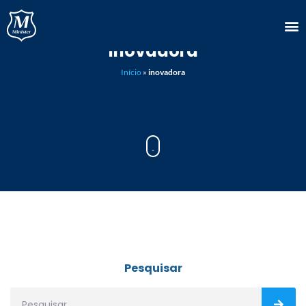
inovadora
Início
»
inovadora
Pesquisar