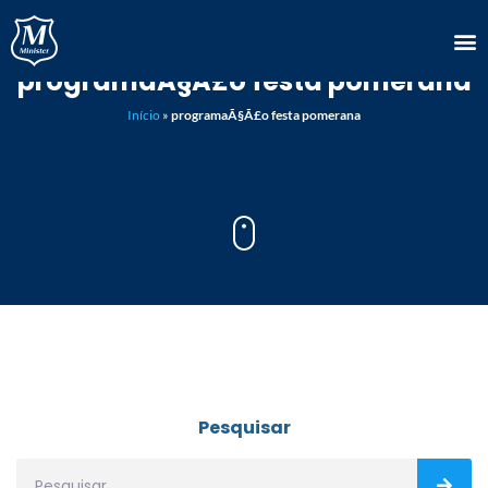
programaÃ§Ã£o festa pomerana
Início
»
programaÃ§Ã£o festa pomerana
Pesquisar