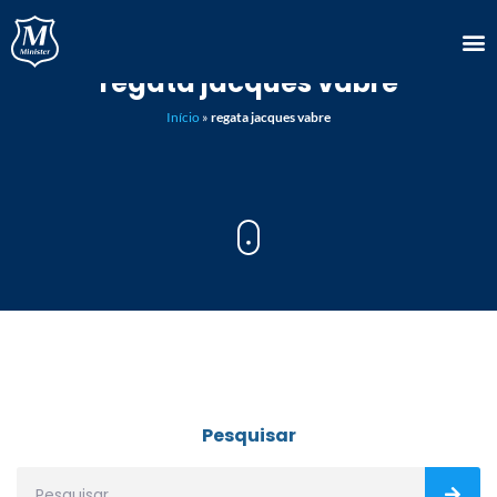
regata jacques vabre
Início
»
regata jacques vabre
Pesquisar