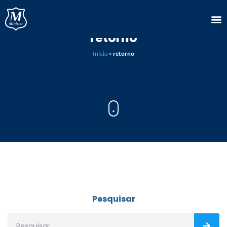
retorno
Início
»
retorno
Pesquisar