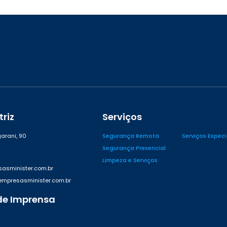
riz
Serviços
arani, 90
Segurança Remota
Serviços Espec
Segurança Presencial
Limpeza e Serviços
asminister.com.br
presasminister.com.br
de Imprensa
42