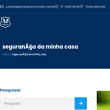
contato@empresasminister.com.br
47. 3349 6636
Filiais Minister
seguranÃ§a da minha casa
Início
»
seguranÃ§a da minha casa
Pesquisar