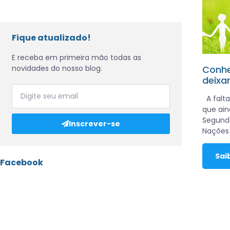
Fique atualizado!
E receba em primeira mão todas as
novidades do nosso blog.
Conhe
deixa
A falt
que aind
Segundo
Inscrever-se
Nações 
Sai
Facebook