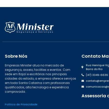
Sobre Nós
Contato Mat
Empresas Minister atua no mercado de
Rua Henrique Vig
Barra do Rio
segurança, asseio, facilities e eventos. Com
sede em Itajaí e escritórios nas principais
(47) 3349-6636
cidades do estado, a empresa oferece serviços
contato@empres
em toda Santa Catarina com profissionais
comunicacao@em
qualificados, alta tecnologia e experiência
comprovada.
Assessoria 
(47) 99988.46
Política de Privacidade