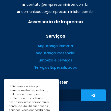
contato@empresasminister.com.br
comunicacao@empresasminister.com.br
Assessoria de Imprensa
(47) 99988.4642
Serviços
Segurança Remota
Segurança Presencial
Limpeza e Serviços
Serviços Especializados
Newsletter
Utilizamos cookies para
oferecer melhor experiência,
melhorar o desempenho,
analisar como você interage
em nosso site e personalizar
conteúdo. Ao utilizar nossos
serviços, você concorda com