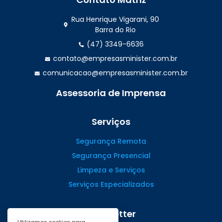
Rua Henrique Vigarani, 90
Barra do Rio
(47) 3349-6636
contato@empresasminister.com.br
comunicacao@empresasminister.com.br
Assessoria de Imprensa
(47) 99988.4642
Serviços
Segurança Remota
Segurança Presencial
Limpeza e Serviços
Serviços Especializados
Newsletter