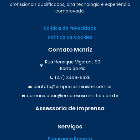
profissionais qualificados, alta tecnologia e experiência
comprovada.
Política de Privacidade
Política de Cookies
Contato Matriz
Rua Henrique Vigarani, 90
Barra do Rio
(47) 3349-6636
contato@empresasminister.com.br
comunicacao@empresasminister.com.br
Assessoria de Imprensa
(47) 99988.4642
Serviços
Segurança Remota