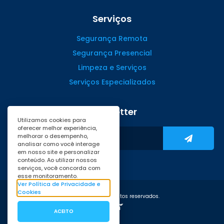
Serviços
Segurança Remota
Segurança Presencial
Limpeza e Serviços
Serviços Especializados
Newsletter
Utilizamos cookies para
oferecer melhor experiência,
melhorar o desempenho,
analisar como você interage
em nosso site e personalizar
conteúdo. Ao utilizar nossos
serviços, você concorda com
esse monitoramento.
Ver Política de Privacidade e
Cookies
©2020. Todos os direitos reservados.
ACEITO